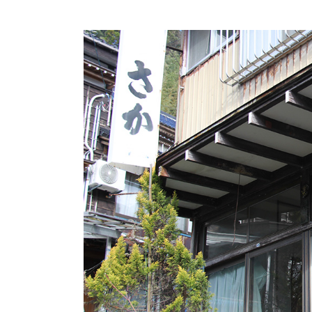
ド・
ニ
【は
ッ
じ
ポ
め
ン
て
＞
の
が
佐
ス
渡
タ
旅
ー
行】
ト
佐
し
渡
ま
観
し
光
た
「水
津
漁