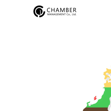
内
容
を
ス
キ
ッ
プ
投
稿
2023
の
年
ペ
1
ー
月
ジ
30
送
日
り
ロ
ー
カ
ル