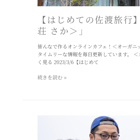
師
の
【はじめての佐渡旅行
宿
＜
荘 さか＞」
旅
荘
皆んなで作るオンラインカフェ！＜オーガニ
さ
タイムリーな情報を毎日更新しています。 
か
く見る 2023/3/6【はじめて
＞」
続きを読む »
【は
じ
め