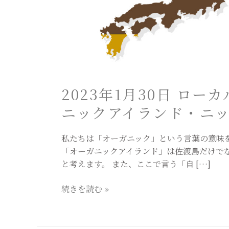
SDGs
プ
ロ
ジ
ェ
ク
ト
2023年1月30日 ロー
＜
ニックアイランド・ニ
オ
ー
ガ
私たちは「オーガニック」という言葉の意味
ニ
「オーガニックアイランド」は佐渡島だけで
ッ
と考えます。 また、ここで言う「自 […]
ク
ア
続きを読む »
イ
ラ
ン