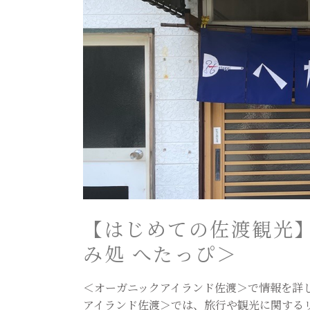
渡
観
光】
相
川
エ
リ
ア
お
好
み
焼
【はじめての佐渡観光】
き
＜
み処 へたっぴ＞
酒
呑
＜オーガニックアイランド佐渡＞で情報を詳
み
アイランド佐渡＞では、旅行や観光に関する