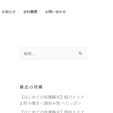
お知らせ
会社概要
お問い合わせ
検
索
対
象
:
最近の投稿
【はじめての佐渡観光】相川エリア
お好み焼き＜酒呑み処 へたっぴ＞
【はじめての佐渡観光】国中エリア