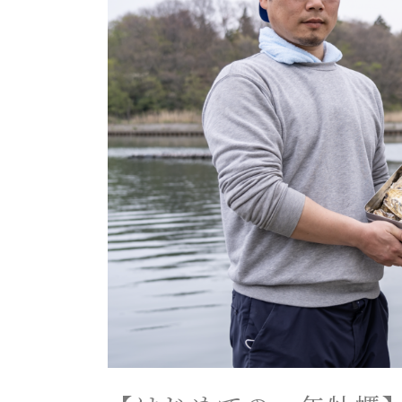
て
の
一
年
牡
蠣】
佐
渡
グ
ル
メ
「ほ
ぼ
県
外
流
通
の