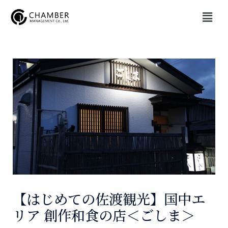
内
メ
容
ニ
を
ュ
投
ー
ス
稿
キ
ナ
ッ
ビ
プ
ゲ
ー
シ
ョ
ン
【はじめての佐渡観光】国中エ
リア 創作和食の店＜ごしま＞