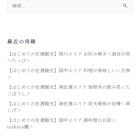
検
索
対
象
最近の投稿
:
【はじめての佐渡観光】相川エリア お好み焼き＜酒呑み処
へたっぴ＞
【はじめての佐渡観光】国中エリア 料理が美味しい＜天狗
＞
【はじめての佐渡観光】南佐渡エリア 宿根木の飲み処＜た
こぼうし＞
【はじめての佐渡観光】南佐渡エリア 炭火焼鳥が自慢＜串
しげ＞
【はじめての佐渡観光】国中エリア 鶏料理のお店＜
izakaya纏＞