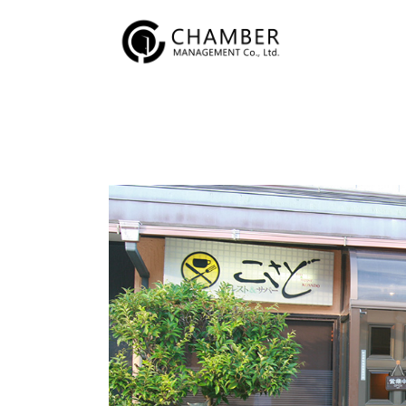
内
容
を
ス
キ
ッ
プ
投
稿
ナ
ビ
ゲ
ー
シ
ョ
ン