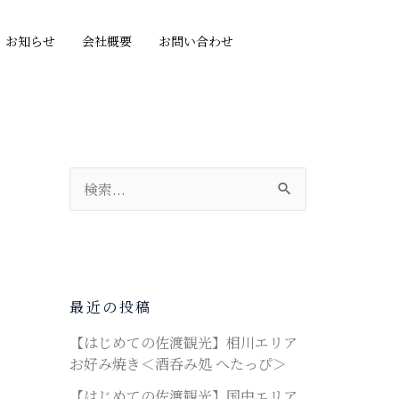
お知らせ
会社概要
お問い合わせ
検
索
対
象
:
最近の投稿
【はじめての佐渡観光】相川エリア
お好み焼き＜酒呑み処 へたっぴ＞
【はじめての佐渡観光】国中エリア