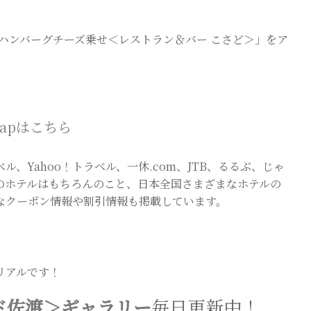
推しはハンバーグチーズ乗せ＜レストラン＆バー こさど＞」をア
apはこちら
、Yahoo！トラベル、一休.com、JTB、るるぶ、じゃ
のホテルはもちろんのこと、日本全国さまざまなホテルの
なクーポン情報や割引情報も掲載しています。
リアルです！
ド佐渡＞ギャラリー
毎日更新中！