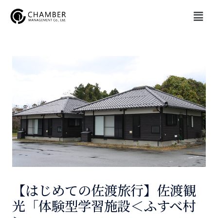
内
メ
容
ニ
を
ュ
投
ー
ス
稿
キ
ナ
ッ
ビ
プ
ゲ
ー
シ
ョ
ン
【はじめての佐渡旅行】佐渡観
光「体験型学習施設＜ふすべ村