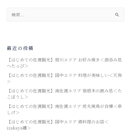
検
索
対
象
最近の投稿
:
【はじめての佐渡観光】相川エリア お好み焼き＜酒呑み処
へたっぴ＞
【はじめての佐渡観光】国中エリア 料理が美味しい＜天狗
＞
【はじめての佐渡観光】南佐渡エリア 宿根木の飲み処＜た
こぼうし＞
【はじめての佐渡観光】南佐渡エリア 炭火焼鳥が自慢＜串
しげ＞
【はじめての佐渡観光】国中エリア 鶏料理のお店＜
izakaya纏＞