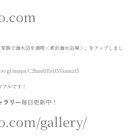
do.com
旅行「家族で海水浴を満喫＜素浜海水浴場＞」をアップしまし
/goo.gl/maps/C2hnuUEeU5Vsamzt5
リアルです！
ャラリー
毎日更新中！
do.com/gallery/