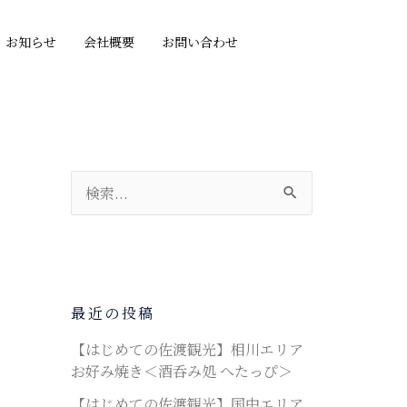
お知らせ
会社概要
お問い合わせ
検
索
対
象
:
最近の投稿
【はじめての佐渡観光】相川エリア
お好み焼き＜酒呑み処 へたっぴ＞
【はじめての佐渡観光】国中エリア