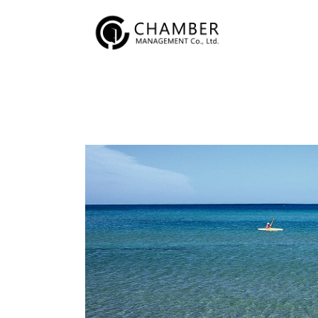
内
容
を
ス
キ
ッ
プ
投
稿
ナ
ビ
ゲ
ー
シ
ョ
ン